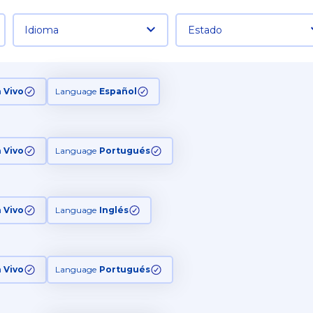
Idioma
Estado
n Vivo
Language
Español
n Vivo
Language
Portugués
n Vivo
Language
Inglés
n Vivo
Language
Portugués