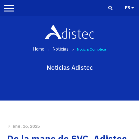
ES
Home
Noticias
>
>
Noticia Completa
Noticias Adistec
ene. 16, 2025
De la mano de SVC, Adistec