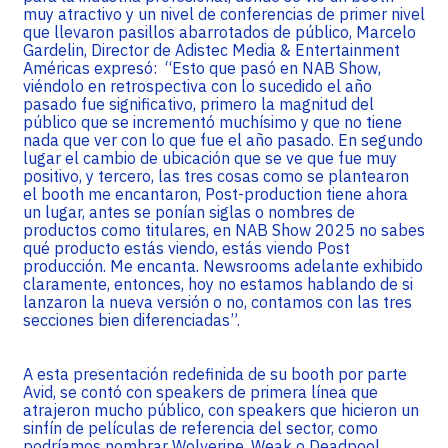
muy atractivo y un nivel de conferencias de primer nivel
que llevaron pasillos abarrotados de público, Marcelo
Gardelin, Director de Adistec Media & Entertainment
Américas expresó: “Esto que pasó en NAB Show,
viéndolo en retrospectiva con lo sucedido el año
pasado fue significativo, primero la magnitud del
público que se incrementó muchísimo y que no tiene
nada que ver con lo que fue el año pasado. En segundo
lugar el cambio de ubicación que se ve que fue muy
positivo, y tercero, las tres cosas como se plantearon
el booth me encantaron, Post-production tiene ahora
un lugar, antes se ponían siglas o nombres de
productos como titulares, en NAB Show 2025 no sabes
qué producto estás viendo, estás viendo Post
producción. Me encanta. Newsrooms adelante exhibido
claramente, entonces, hoy no estamos hablando de si
lanzaron la nueva versión o no, contamos con las tres
secciones bien diferenciadas”.
A esta presentación redefinida de su booth por parte
Avid, se contó con speakers de primera línea que
atrajeron mucho público, con speakers que hicieron un
sinfín de películas de referencia del sector, como
podríamos nombrar Wolverine, Weak o Deadpool.