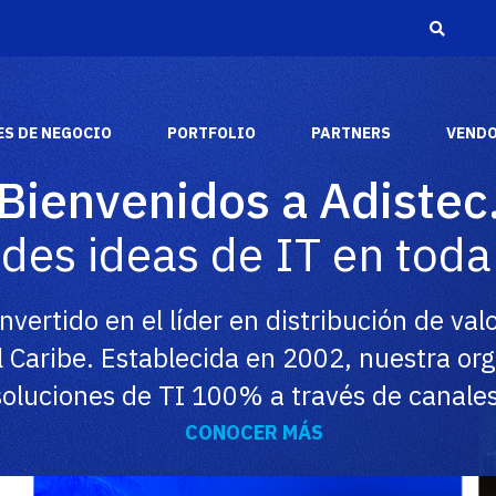
S DE NEGOCIO
PORTFOLIO
PARTNERS
VEND
Bienvenidos a Adistec
Adistec Media &
Reconocimientos
es ideas de IT en toda
Entertainment
A través de los años, hemos recibido varios
Adistec Media & Entertainment Business Unit
reconocimientos y premios de la industria de
aporta nuestras capacidades comerciales y
los fabricantes más respetados del mercado.
nvertido en el líder en distribución de va
tecnológicas para brindar soluciones de audio y
video a nuestros socios en todo el continente
americano.
l Caribe. Establecida en 2002, nuestra or
SABER MÁS
soluciones de TI 100% a través de canales
SABER MAS
CONOCER MÁS