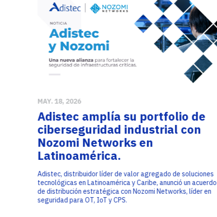
Service Providers
Oficinas
Programs
Con sede en Miami, EE. UU., Adistec tiene
Adistec Service Providers Programs (ASPP)
operaciones locales en 17 países de América
ofrece programas específicos para
Latina, con más de 300 empleados.
proveedores de servicios basados en el
modelo de suscripción mensual.
SABER MÁS
SABER MÁS
MAY. 18, 2026
Adistec amplía su portfolio de
ciberseguridad industrial con
Nozomi Networks en
Latinoamérica.
Adistec, distribuidor líder de valor agregado de soluciones
tecnológicas en Latinoamérica y Caribe, anunció un acuerdo
de distribución estratégica con Nozomi Networks, líder en
seguridad para OT, IoT y CPS.