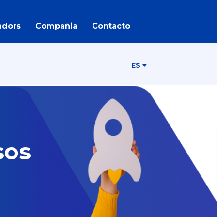
ndors
Compañia
Contacto
ES
sos