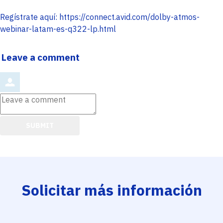
Regístrate aquí: https://connect.avid.com/dolby-atmos-
webinar-latam-es-q322-lp.html
Order
Leave a comment
by
Leave
a
comment
SUBMIT
Comment
from
by
Solicitar más información