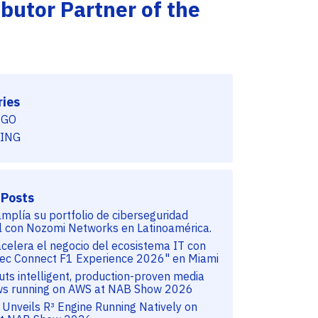
butor Partner of the
Eventos
Professional Services
Lo invitamos a conocer nuestra programación
Adistec Professional Services (APS) es la
de eventos para usuarios finales y capacitación
unidad de negocios de Adistec que brinda todo
para partners para actualizarse con las últimas
su conocimiento y know-how a los canales para
tecnologías y tendencias en Datacenter,
facilitar la implementación e instalación de las
Seguridad y soluciones en la Nube.
soluciones de TI.
ies
SABER MÁS
ZGO
SABER MÁS
ING
 Posts
amplía su portfolio de ciberseguridad
al con Nozomi Networks en Latinoamérica.
acelera el negocio del ecosistema IT con
tec Connect F1 Experience 2026" en Miami
uts intelligent, production-proven media
ws running on AWS at NAB Show 2026
 Unveils R³ Engine Running Natively on