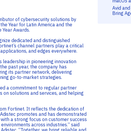
macOS a
Avid and
Bring Ag
tributor of cybersecurity solutions by
 the Year for Latin America and the
e Year Awards.
gnize dedicated and distinguished
rtinet’s channel partners play a critical
s, applications, and edges everywhere.
s leadership in pioneering innovation
r the past year, the company has
g its partner network, delivering
nning go-to-market strategies.
ted a commitment to regular partner
 on solutions and services, and helping
om Fortinet. It reflects the dedication of
. Adistec promotes and has demonstrated
 with a strong focus on customer success
l environments across industries.” said
 Adistec. “Together, we bring reliable and