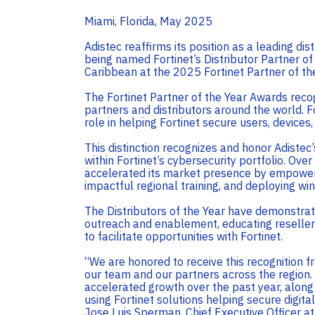
Miami, Florida, May 2025
Adistec reaffirms its position as a leading dis
being named Fortinet’s Distributor Partner of
Caribbean at the 2025 Fortinet Partner of th
The Fortinet Partner of the Year Awards reco
partners and distributors around the world. Fo
role in helping Fortinet secure users, device
This distinction recognizes and honor Adistec’
within Fortinet’s cybersecurity portfolio. Ove
accelerated its market presence by empowerin
impactful regional training, and deploying wi
The Distributors of the Year have demonstra
outreach and enablement, educating resellers
to facilitate opportunities with Fortinet.
“We are honored to receive this recognition fr
our team and our partners across the region
accelerated growth over the past year, along
using Fortinet solutions helping secure digita
Jose Luis Sperman, Chief Executive Officer at