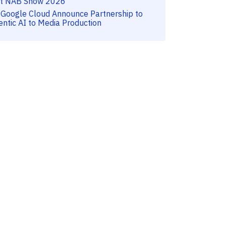
t NAB Show 2026
 Google Cloud Announce Partnership to
entic AI to Media Production