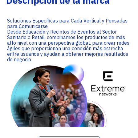
Descripción de la marca
Soluciones Específicas para Cada Vertical y Pensadas
para Comunicarse
Desde Educación y Recintos de Eventos al Sector
Sanitario o Retail, combinamos los productos de más
alto nivel con una perspectiva global, para crear redes
ágiles que proporcionan una conexión más estrecha
entre usuarios y ayudan a obtener mejores resultados
de negocio.