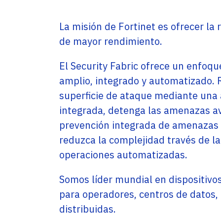
Service Providers
Oficinas
Programs
La misión de Fortinet es ofrecer la
Con sede en Miami, EE. UU., Adistec tiene
Adistec Service Providers Programs (ASPP)
operaciones locales en 17 países de América
ofrece programas específicos para
de mayor rendimiento.
Latina, con más de 300 empleados.
proveedores de servicios basados en el
modelo de suscripción mensual.
El Security Fabric ofrece un enfoqu
SABER MÁS
SABER MÁS
amplio, integrado y automatizado. 
superficie de ataque mediante una a
integrada, detenga las amenazas a
prevención integrada de amenazas 
reduzca la complejidad través de la
operaciones automatizadas.
Somos líder mundial en dispositivo
para operadores, centros de datos, 
distribuidas.