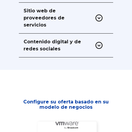
Aprovecha el equipo de servicios
creativos 40+
Sitio web de
proveedores de
servicios
Con localizador de revendedores
autorizados listados por país para
Contenido digital y de
visibilidad local y consultas
redes sociales
Múltiples plataformas de canal para la
generación de demanda
Configure su oferta basado en su
modelo de negocios