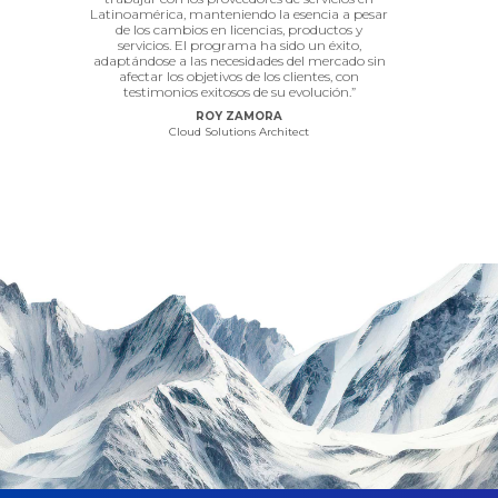
s CSP. En
Latinoamérica, manteniendo la esencia a pesar
servicios
mpresa
de los cambios en licencias, productos y
impulsor qu
rado de
servicios. El programa ha sido un éxito,
servicios 
or ello,
adaptándose a las necesidades del mercado sin
nuevos y me
ible que
afectar los objetivos de los clientes, con
que ofrece,
s de cada
testimonios exitosos de su evolución.”
de un ento
un
continua
ROY ZAMORA
nte. Si
recurso
Cloud Solutions Architect
a, te
nuest
cimiento