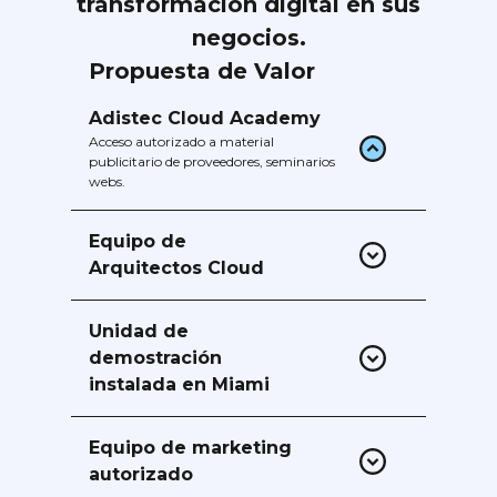
transformación digital en sus
negocios.
Propuesta de Valor
Adistec Cloud Academy
Acceso autorizado a material
publicitario de proveedores, seminarios
webs.
Equipo de
Arquitectos Cloud
Con ingenieros certificados en
diferentes Vendors.
Unidad de
demostración
instalada en Miami
Laboratorios de demostración de
proveedores y PODS de laboratorios
Equipo de marketing
que utilizan la infraestructura AEC
autorizado