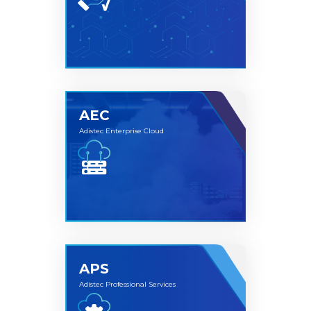
hardware con soluciones de software líderes,
dando como resultado soluciones competitivas
hiperconvergentes y de protección de datos.
AEC
Adistec Enterprise Cloud
Adistec Total Support (ATS) brinda asistencia
mediante técnicos especializados, un único
punto de apoyo para el soporte integrado entre
diferentes vendors o tecnologías, cobertura 7x24 y
soporte tri-lingue.
APS
Adistec Professional Services
Adistec Enterprise Cloud, es la Unidad de Negocio