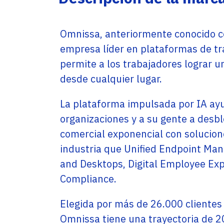
Service Providers
Oficinas
Programs
Con sede en Miami, EE. UU., Adistec tiene
Adistec Service Providers Programs(ASPP)
Omnissa, anteriormente conocido 
operaciones locales en 17 países de América
ofrece programas específicos para
Latina, con más de 300 empleados.
proveedores de servicios basados en el
empresa líder en plataformas de tra
modelo de suscripción mensual.
permite a los trabajadores lograr
SABER MÁS
desde cualquier lugar.
SABER MÁS
La plataforma impulsada por IA ayu
organizaciones y a su gente a desb
comercial exponencial con solucione
industria que Unified Endpoint Ma
and Desktops, Digital Employee Exp
Compliance.
Elegida por más de 26.000 clientes
Omnissa tiene una trayectoria de 2