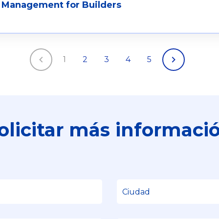
 Management for Builders
1
2
3
4
5
olicitar más informaci