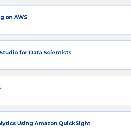
ng on AWS
udio for Data Scientists
S
alytics Using Amazon QuickSight