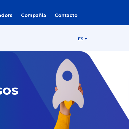
ndors
Compañia
Contacto
ES
sos